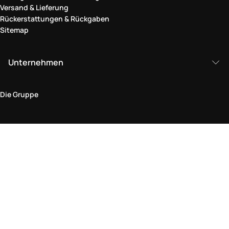
Versand & Lieferung
Rückerstattungen & Rückgaben
Sitemap
Unternehmen
Die Gruppe
Rechtlicher Bereich
Datenschutz und Cookie-Richtlinie
Bedingungen und Konditionen
Rückgabepolitik
Barrierefreiheitserklärung
Besuchen Sie uns im Geschäft