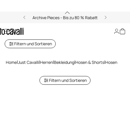
Archive Pieces - Bis zu 80 % Rabatt
Just Cavalli Herren-Hosen
Filtern und Sortieren
Home
Just Cavalli
Herren
Bekleidung
Hosen & Shorts
Hosen
Filtern und Sortieren