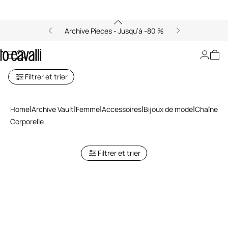
Archive Pieces - Jusqu’à -80 %
Chaîne Corporelle
Filtrer et trier
Home
Archive Vault
Femme
Accessoires
Bijoux de mode
Chaîne
Corporelle
Filtrer et trier