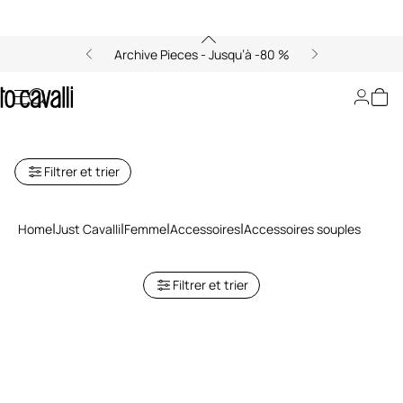
Archive Pieces - Jusqu’à -80 %
Autres Accessoires Femme Just
Cavalli
Filtrer et trier
Home
Just Cavalli
Femme
Accessoires
Accessoires souples
Filtrer et trier