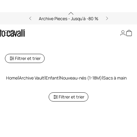
Archive Pieces - Jusqu’à -80 %
Archive : Sacs à main Nouveau-
né
Filtrer et trier
Home
Archive Vault
Enfant
Nouveau-nés (1-18M)
Sacs à main
Filtrer et trier