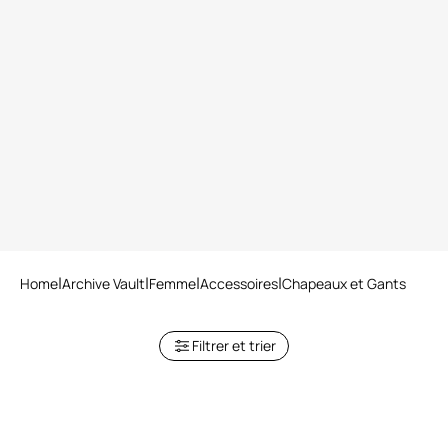
Leopard print headband
Home
Archive Vault
Femme
Accessoires
Chapeaux et Gants
Filtrer et trier