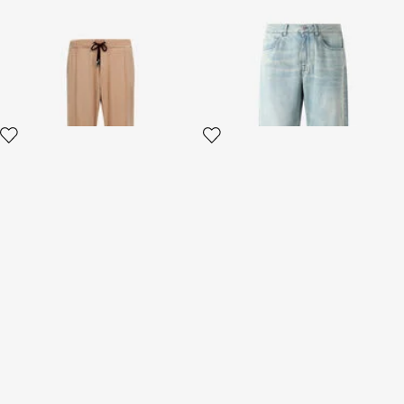
Pantalon Évasé Beige à
Jean Effet Sablé
Bandes Latérales