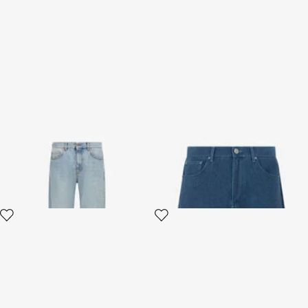
Wide leg Jeans
Short en Jean Bleu
2 variantes