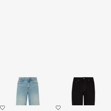
Jean Wide-Leg Bleu Clair avec
Jeans classique
Monogram RC