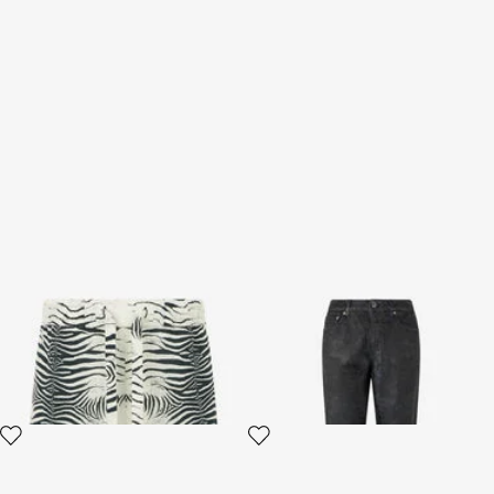
Bermuda En Lin À Imprimé
Jean Avec Motif Floral Et
Mini Zebra
Décolorations