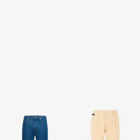
Jeans classique
Pantalon Beige
2 variantes