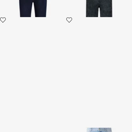
Short En Soie à Imprimé
Jean Avec Motif Zèbre
Coucher De Soleil