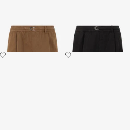
Short Marron en Coton avec
Bermuda En Coton Noir
Ceinture
4 variantes
4 variantes