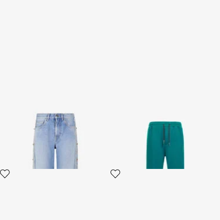
Jean Avec Motif De Clous Et
Pantalon De Jogging Sarcelle
Pierres
Avec Monogram RC
2 variantes