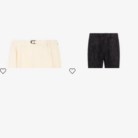
Short En Coton Crème Avec
Pantalon Noir Texturé
Ceinture
4 variantes