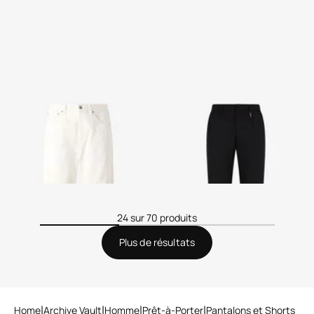
Pantalon Cinq Poches À
Pantalon Avec Fang
Imprimé Zèbre
2 variantes
24 sur 70 produits
Plus de résultats
Home
Archive Vault
Homme
Prêt-à-Porter
Pantalons et Shorts