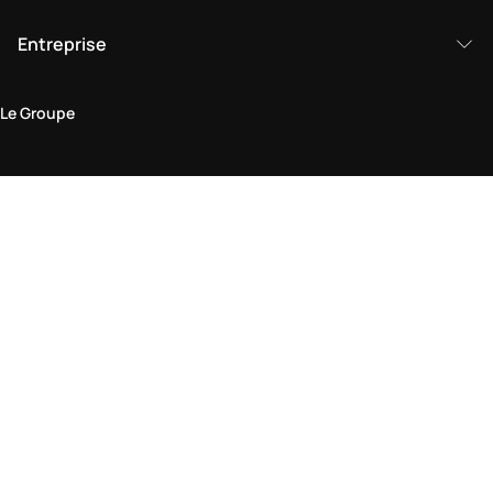
Entreprise
Le Groupe
Domaine juridique
Politique de Confidentialité et de Cookies
Conditions générales d'utilisation
Politique de retour
Déclaration d'accessibilité
Visitez-nous en boutique
Trouver une boutique