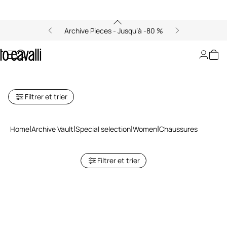
Archive Pieces - Jusqu’à -80 %
Archive : Sélection Chaussures
Femme en Solde
Filtrer et trier
Home
Archive Vault
Special selection
Women
Chaussures
Filtrer et trier