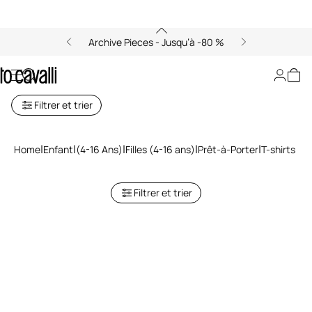
Archive Pieces - Jusqu’à -80 %
T-shirts Fille (4-16A)
Filtrer et trier
Home
Enfant
(4-16 Ans)
Filles (4-16 ans)
Prêt-à-Porter
T-shirts
Filtrer et trier