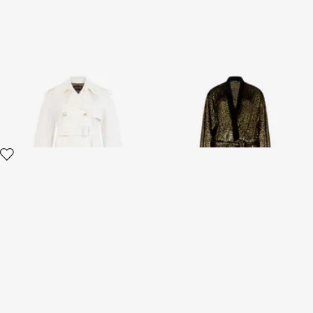
Trench en jacquard de coton
Manteau à imprimé Fil Coupé
à motif léopard
Leopard