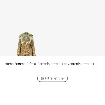
Trench en soie à imprimé Iside
Home
Femme
Prêt-à-Porter
Manteaux et vestes
Manteaux
Filtrer et trier