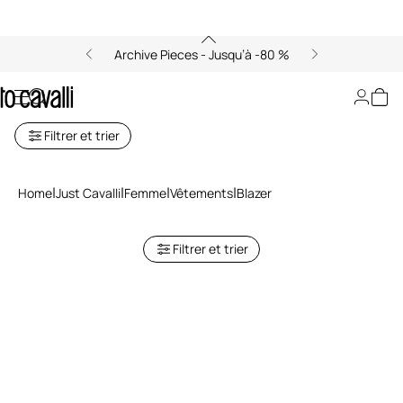
Archive Pieces - Jusqu’à -80 %
Blazers Femme Just Cavalli
Filtrer et trier
Home
Just Cavalli
Femme
Vêtements
Blazer
Filtrer et trier