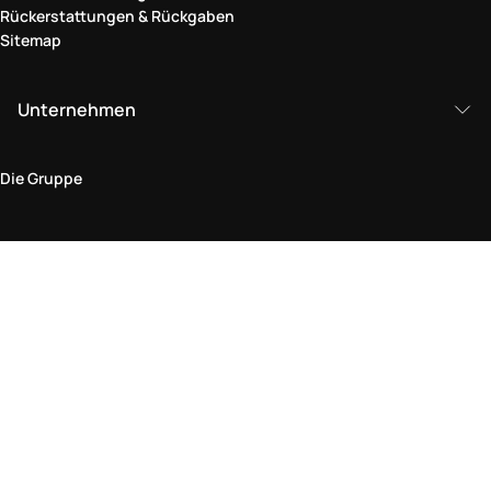
Rückerstattungen & Rückgaben
Sitemap
Unternehmen
Die Gruppe
Rechtlicher Bereich
Datenschutz und Cookie-Richtlinie
Bedingungen und Konditionen
Rückgabepolitik
Barrierefreiheitserklärung
Besuchen Sie uns im Geschäft