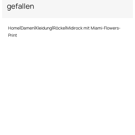
gefallen
Rückgabeservice: Sie haben 15 Tage ab Lieferung Zeit, unser
schnelles und einfaches Rückgabeverfahren zu befolgen.
Home
Damen
Kleidung
Röcke
Midirock mit Miami-Flowers-
Print