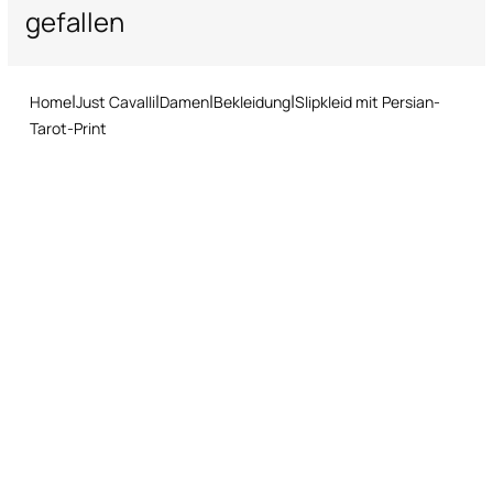
gefallen
Rückgabeservice: Sie haben 15 Tage ab Lieferung Zeit, unser
schnelles und einfaches Rückgabeverfahren zu befolgen.
Home
Just Cavalli
Damen
Bekleidung
Slipkleid mit Persian-
Tarot-Print