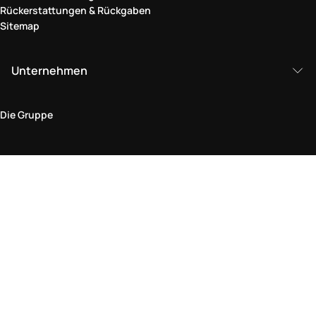
Rückerstattungen & Rückgaben
Sitemap
Unternehmen
Die Gruppe
Rechtlicher Bereich
Datenschutz und Cookie-Richtlinie
Bedingungen und Konditionen
Rückgabepolitik
Barrierefreiheitserklärung
Besuchen Sie uns im Geschäft