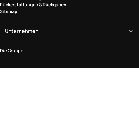
Rückerstattungen & Rückgaben
Sitemap
Unternehmen
Die Gruppe
Rechtlicher Bereich
Datenschutz und Cookie-Richtlinie
Bedingungen und Konditionen
Rückgabepolitik
Barrierefreiheitserklärung
Besuchen Sie uns im Geschäft