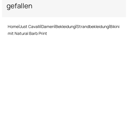
gefallen
Rückgabeservice: Sie haben 15 Tage ab Lieferung Zeit, unser
Ideal für exklusive Strandclubs und Poolpartys
schnelles und einfaches Rückgabeverfahren zu befolgen.
Kombinieren Sie ihn mit einer Oversize-Sonnenbrille und einem
Seiden-Pareo für den ultimativen Cavalli-Look
Home
Just Cavalli
Damen
Bekleidung
Strandbekleidung
Bikini
mit Natural Barb Print