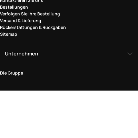
Kontaktieren Sie uns
Bestellungen
Verfolgen Sie Ihre Bestellung
Versand & Lieferung
Rückerstattungen & Rückgaben
Sitemap
Unternehmen
Die Gruppe
Rechtlicher Bereich
Datenschutz und Cookie-Richtlinie
Bedingungen und Konditionen
Rückgabepolitik
Barrierefreiheitserklärung