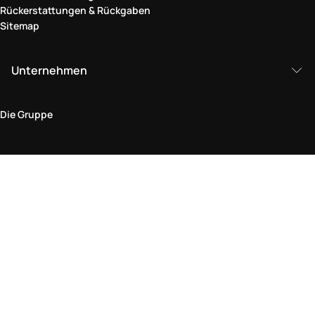
Rückerstattungen & Rückgaben
Sitemap
Unternehmen
Die Gruppe
Rechtlicher Bereich
Datenschutz und Cookie-Richtlinie
Bedingungen und Konditionen
Rückgabepolitik
Barrierefreiheitserklärung
Besuchen Sie uns im Geschäft