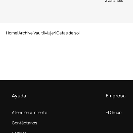
2 variantes
Home
Archive Vault
Mujer
Gafas de sol
Ayuda
Empresa
Atención al cliente
El Grupo
Contáctanos