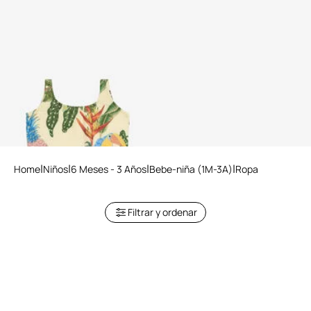
Bañador con estampado
Tropicana
Home
Niños
6 Meses - 3 Años
Bebe-niña (1M-3A)
Ropa
Filtrar y ordenar