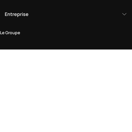
Entreprise
Le Groupe
Domaine juridique
Politique de Confidentialité et de Cookies
Conditions générales d'utilisation
Politique de retour
Déclaration d'accessibilité
Visitez-nous en boutique
Trouver une boutique