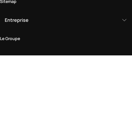
Sitemap
Entreprise
Le Groupe
Domaine juridique
Politique de Confidentialité et de Cookies
Conditions générales d'utilisation
Politique de retour
Déclaration d'accessibilité
Visitez-nous en boutique