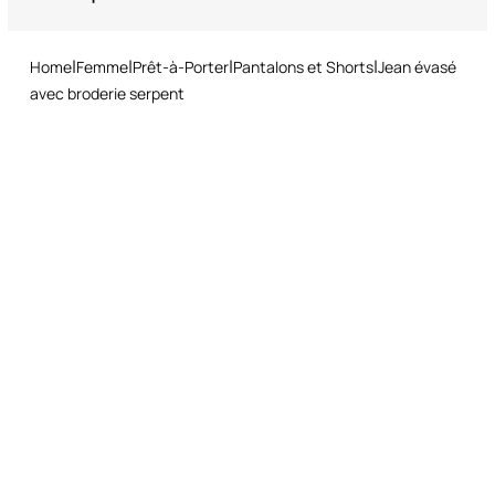
Service de retour : vous disposez de 15 jours à compter de la
livraison pour suivre notre procédure de retour simple et rapide.
Home
Femme
Prêt-à-Porter
Pantalons et Shorts
Jean évasé
avec broderie serpent