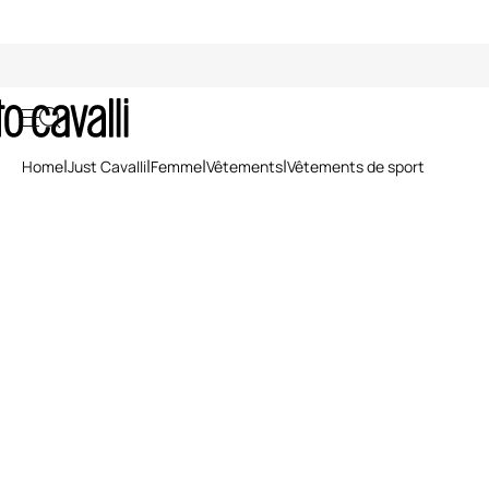
Vêtements de Sport Femme Just C
Home
Just Cavalli
Femme
Vêtements
Vêtements de sport