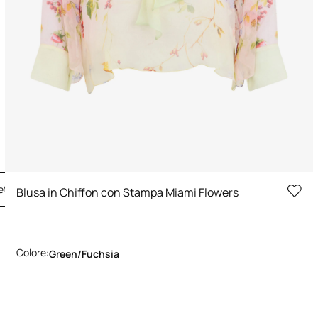
ta il look
Blusa in Chiffon con Stampa Miami Flowers
Colore:
Green/fuchsia