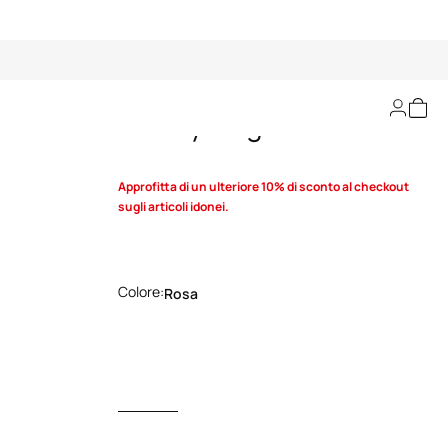
Skinny-Leg Trousers
Approfitta di un ulteriore 10% di sconto al checkout
sugli articoli idonei.
Colore:
Rosa