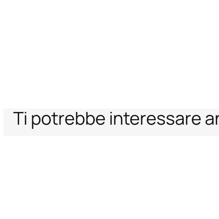
Ti potrebbe interessare 
Home
Archive Vault
Donna
Abbigliamento
Skinny-Leg Trousers
Supporto
Azienda