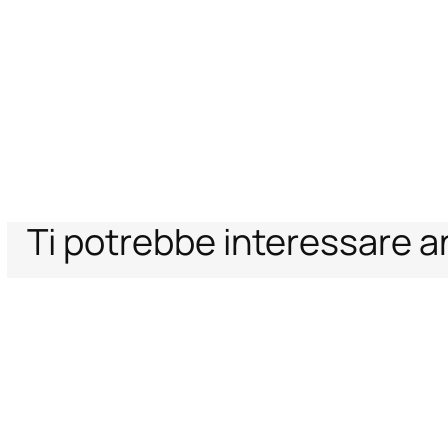
Ti potrebbe interessare 
Home
Donna
Abbigliamento
Abbigliamento Mare
Bikini
Top Bikini
Supporto
Azienda