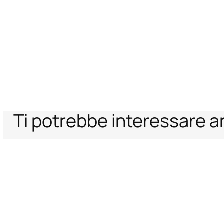
Ti potrebbe interessare 
Home
Donna
Abbigliamento
Abiti
Abito in Pizzo Floreale
Supporto
Azienda