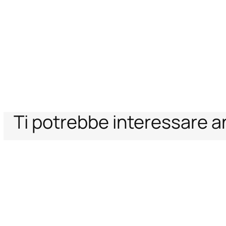
Ti potrebbe interessare 
Home
Donna
Scarpe
Décolleté
Décolleté Stampa Leopard
Supporto
Azienda