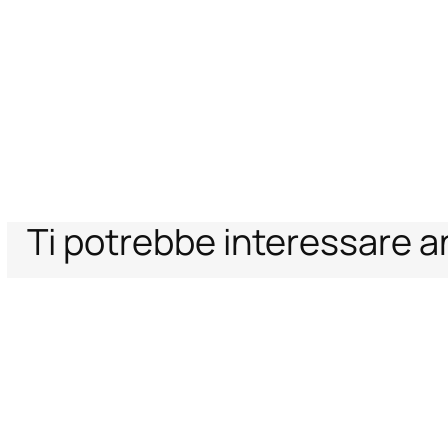
Ti potrebbe interessare 
Home
Just Cavalli
Uomo
Abbigliamento
Costume Bermuda Stampa
Supporto
Azienda