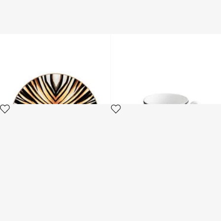
RAY OF GOLD CHARGER
MONOGRAM BLACK- 2 TEA
CUPS IN GIFT BOX