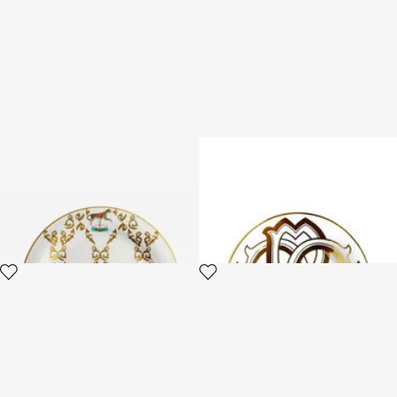
Filigree-Print Dinner Set
MONOGRAM GOLD 2 BREAD
PLATES SET