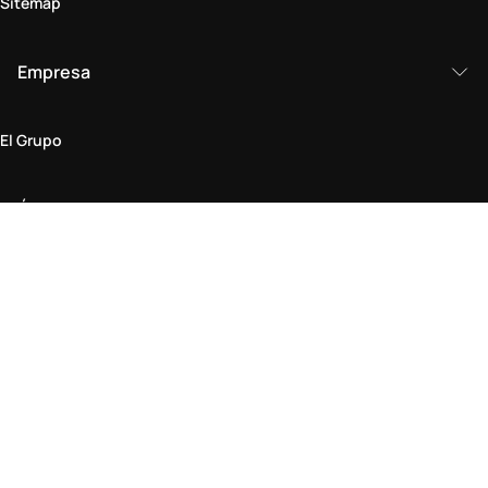
Sitemap
Empresa
El Grupo
Ámbito legal
Política de Privacidad y Cookies
Condiciones generales
Política de devoluciones
Declaración de Accesibilidad
Visítenos en la tienda
Buscar tienda