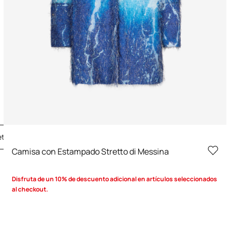
ta el look
Camisa con Estampado Stretto di Messina
Disfruta de un 10% de descuento adicional en artículos seleccionados
al checkout.