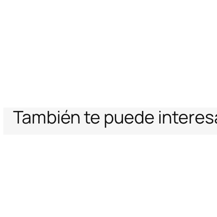
También te puede interes
Home
Mujer
Relojes
Roberto Cavalli by Frank Muller Snake Core 
Ayuda
Empresa