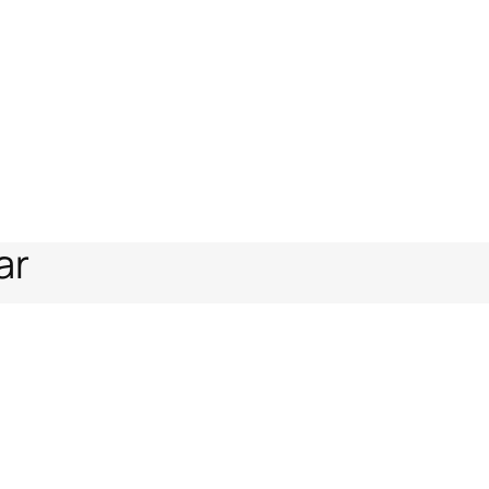
ar
watch
Ámbito legal