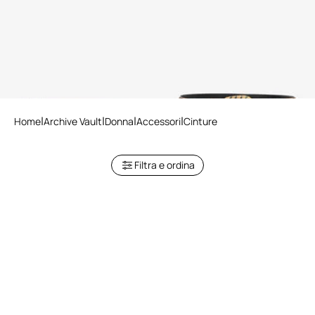
Cintura Con Testa Di
Cintura Leopardata Con
Serpente E Cristalli
Fibbia Gioiello
Home
Archive Vault
Donna
Accessori
Cinture
Filtra e ordina