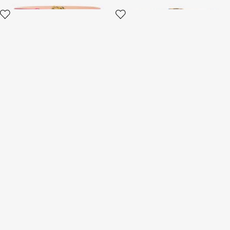
Cintura Effetto Coccodrillo
Cintura Roar Effetto Cocco
Con Fibbia Gioiello
Con Fibbia Tigre
2 varianti