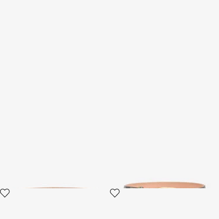
Cintura Marrone in Pelle con
Cintura sagomata in pelle
Monogram RC
stampata
2 varianti
3 varianti