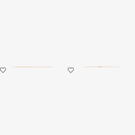
Cintura Roar
Cintura Nera Con Fibbia
Gioiello
3 varianti