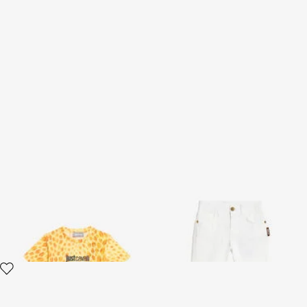
T-shirt Jaguar Kiss
Pantaloni in denim bianco