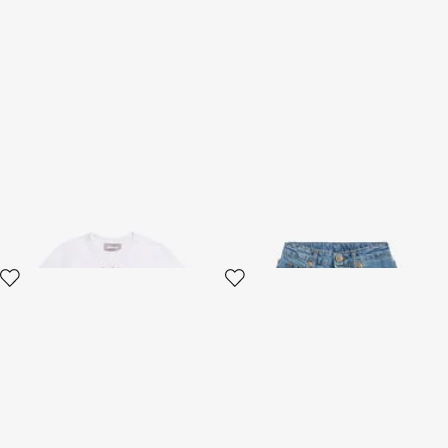
T-Shirt Bianca Con Stampa
Shorts In Denim Azzurro
Persian Tarot