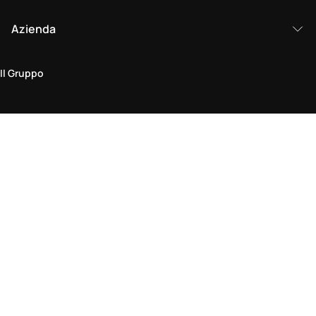
Azienda
Il Gruppo
Area legale
Politica sulla Privacy & Cookie
Termini & Condizioni
Policy di Reso
Dichiarazione di Accessibilità
Vieni a trovarci in negozio
Trova un negozio