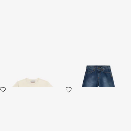
T-Shirt Avorio Con Stampa e
Jeans Pantaloni In Denim Di
Logo
Cotone Blu