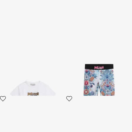
T-Shirt Bianca Crop Con Logo
Leggings Con Stampa
Tropical Garden