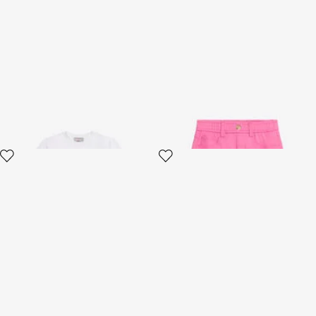
T-Shirt Bianca Crop con
Minigonna In Cotone Rosa
Stampa e Logo