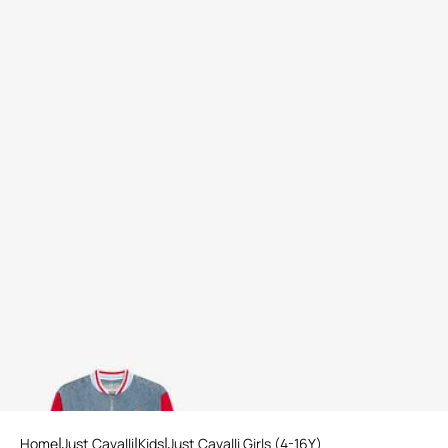
Bomber in Denim con
maniche rosse
Home
Just Cavalli
Kids
Just Cavalli Girls (4-16Y)