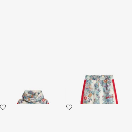
Felpa Con Cappuccio Stampa
Pantaloni Stampa Tropical
Tropical Garden
Garden