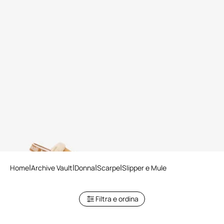
Scarpe Sabot Stile Comfy
Beige
2 varianti
Home
Archive Vault
Donna
Scarpe
Slipper e Mule
Filtra e ordina