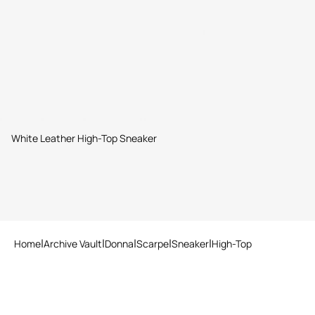
White Leather High-Top Sneaker
Home
Archive Vault
Donna
Scarpe
Sneaker
High-Top