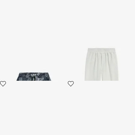
Boxer Mare con stampa
Pantaloni in cotone
Paisley