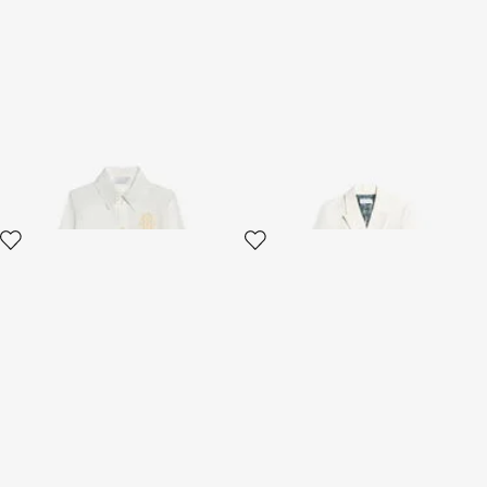
Camicia con logo ricamato
Giacca doppiopetto elegante