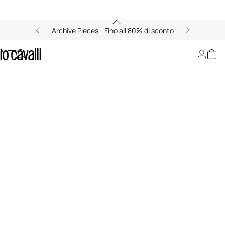
Archive Pieces - Fino all’80% di sconto
LeSportsac x Roberto Cavalli
00:00/00:00