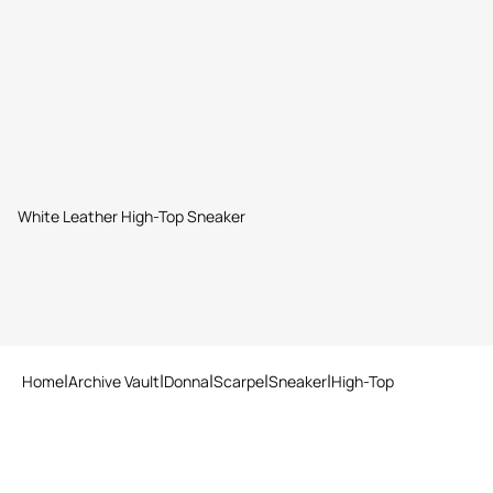
White Leather High-Top Sneaker
Home
Archive Vault
Donna
Scarpe
Sneaker
High-Top