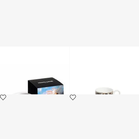
Portacandela in fine bone
Set da caffè Tropical Jungle
china
Black