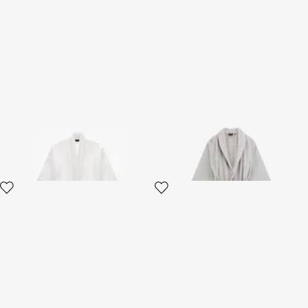
Accappatoio in spugna linea
Accappatoio in spugna linea
Crystal Snakes
Araldico
2 varianti