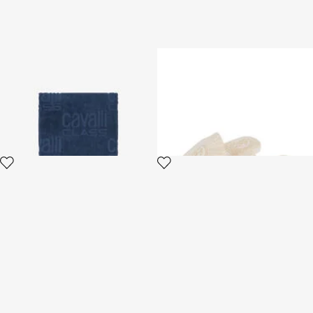
Telo da mare con logo all over
ROYAL
Cavalli Class