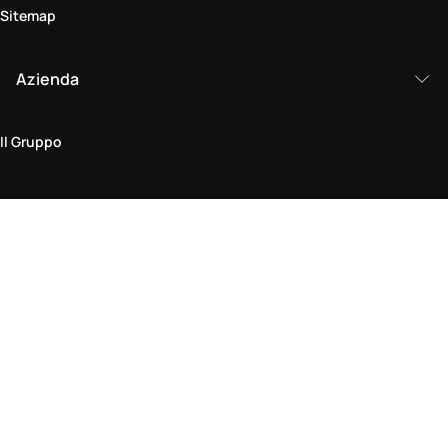
Sitemap
Azienda
Il Gruppo
Area legale
Politica sulla Privacy & Cookie
Termini & Condizioni
Policy di Reso
Dichiarazione di Accessibilità
Vieni a trovarci in negozio