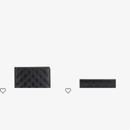
Portafoglio Con Monogram
Porta Carte Con Monogram
Mirror Snake All Over
Mirror Snake All Over