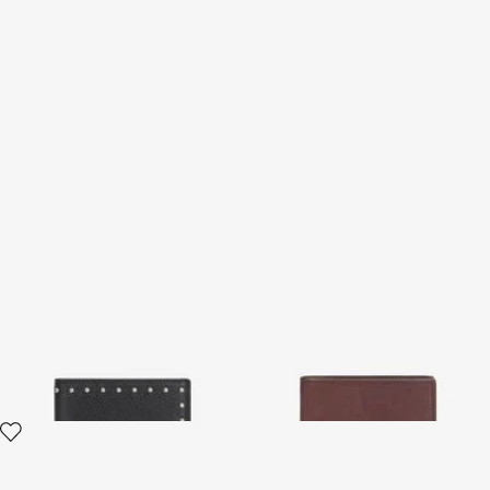
Portafoglio In Pelle Con
Portafoglio Bi-Fold Squadrato
Borchie
Con Monogram RC