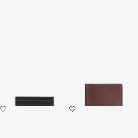
Porta Carte Piatto Con
Portafoglio Bi-Fold Con
Borchie
Monogram RC