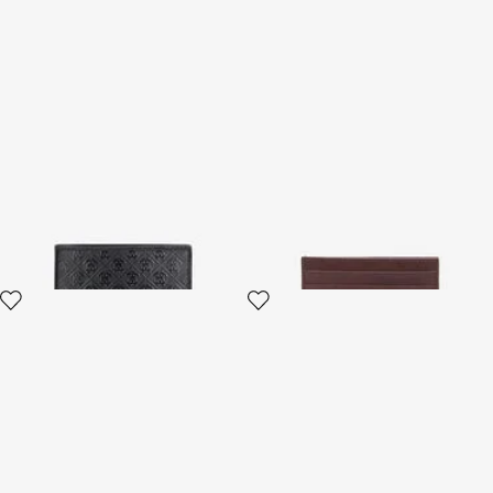
Portafoglio Bi-Fold Con
Porta Carte Piatto In Pelle
Monogram Mirror Snake
Vintage