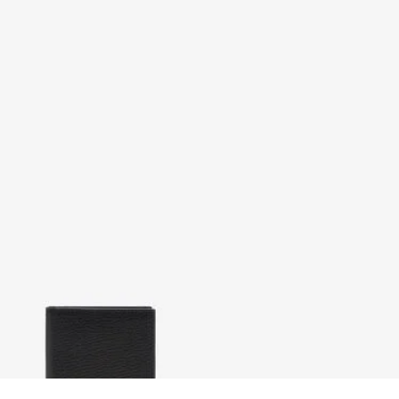
Portafoglio Nero con
Monogram RC
2 varianti