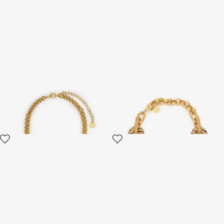
Collana Oro Serpentine
Collana A Catena Con Cristalli
E Motivo Tiger Skin