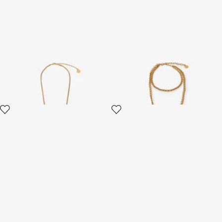
Collana con Pendente
Collana Oro Anticato E Nero
Serpente e Perle
Con Testa Di Serpente