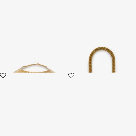
Collana Choker Oro Anticato
Collana Roar
Con Serpente