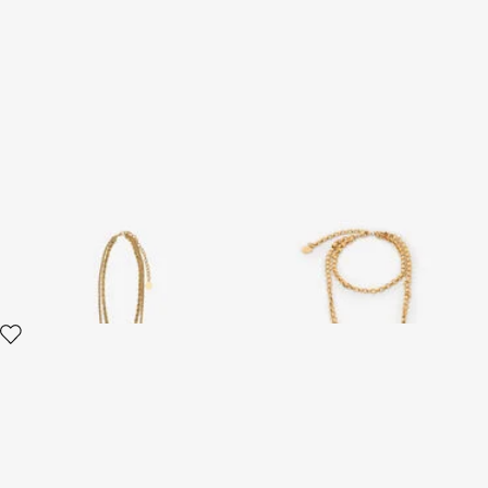
Collana Doppia Con Ciondolo
Collana Oro Anticato Con
Ray Of Gold
Ciondolo E Serpente