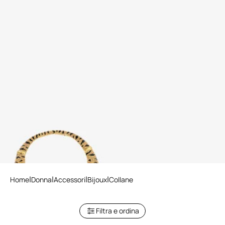
Collana Roar
Home
Donna
Accessori
Bijoux
Collane
Filtra e ordina