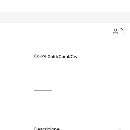
Orecchini Serpentine
Colore:
Gold/coral/cry
Descrizione