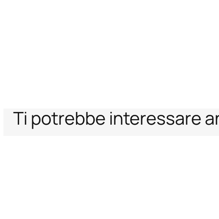
Ti potrebbe interessare 
Home
Donna
Accessori
Bijoux
Orecchini Serpentine
Supporto
Azienda