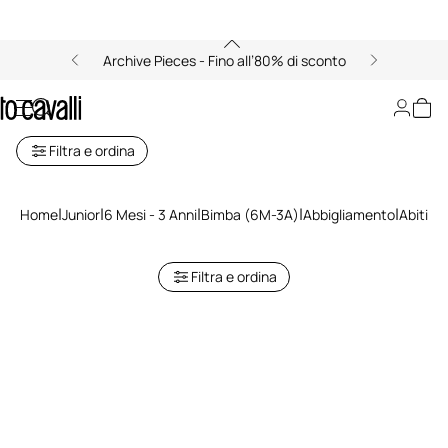
Archive Pieces - Fino all’80% di sconto
Vestiti Bimba (6M-3A)
Filtra e ordina
Home
Junior
6 Mesi - 3 Anni
Bimba (6M-3A)
Abbigliamento
Abiti
Filtra e ordina