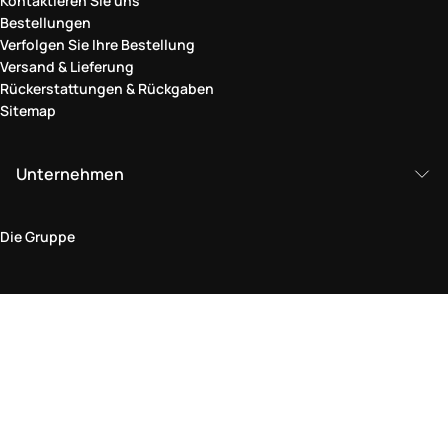
Kontaktieren Sie uns
Bestellungen
Verfolgen Sie Ihre Bestellung
Versand & Lieferung
Rückerstattungen & Rückgaben
Sitemap
Unternehmen
Die Gruppe
Rechtlicher Bereich
Datenschutz und Cookie-Richtlinie
Bedingungen und Konditionen
Rückgabepolitik
Barrierefreiheitserklärung