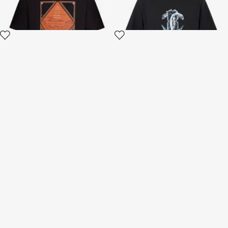
Camiseta De Algodón Con
Camiseta de algodón Just
Monograma
Cavalli con estampado Palm