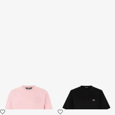
Camiseta Con Monograma JC
Camiseta Con Parche De
Logotipo
2 variantes
2 variantes