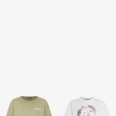
Camiseta Verde con
Camiseta blanca con
Estampado de Serpiente en la
monograma JC y logo
Espalda
3 variantes
2 variantes