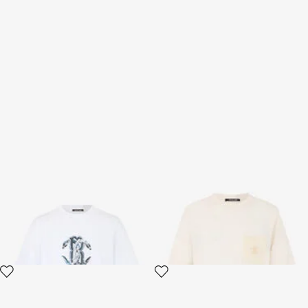
Camiseta Blanca con Logo
Camiseta de Punto Marfil con
Monogram RC
2 variantes
2 variantes