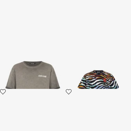
Camiseta Gris con
Just Cavalli T-shirt
Estampado de Serpiente en la
Espalda
3 variantes