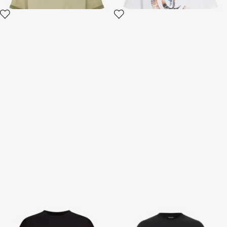
Camiseta negra con gráfico y
Camiseta Negra Con Logo
logo
2 variantes