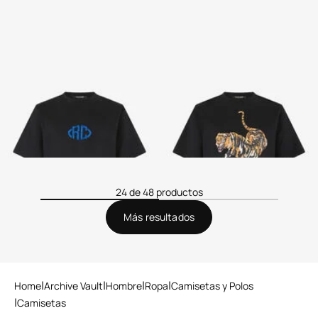
Camiseta De Algodón Con
Camiseta De Algodón Con
Monograma
Tigre
2 variantes
24 de 48 productos
Más resultados
Home
Archive Vault
Hombre
Ropa
Camisetas y Polos
Camisetas