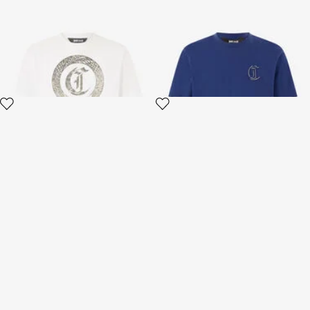
Camiseta Estampado Frontal
Camiseta Con Monograma En
Con Logotipo
El Pecho