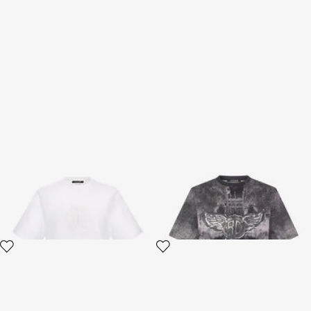
RC Logo T-shirt
Camiseta Con Monograma
Alado