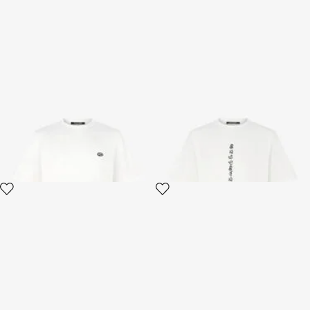
Camiseta Con Parche De
Camiseta Con Dragones Y
Logotipo
Logotipo
2 variantes