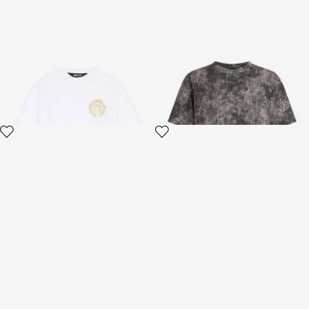
Camiseta de algodón Just
Camiseta efecto desteñido
Cavalli con logotipo
con lettering integral