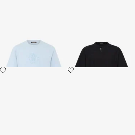
Camiseta Azul Claro con Logo
Camiseta Negra Con Detalle
Bordado
Fabg
3 variantes