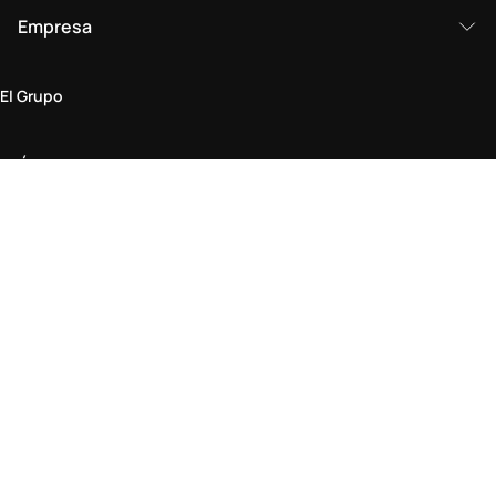
Empresa
El Grupo
Ámbito legal
Política de Privacidad y Cookies
Condiciones generales
Política de devoluciones
Declaración de Accesibilidad
Visítenos en la tienda
Buscar tienda