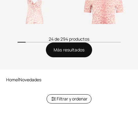
24 de 294 productos
Más resultados
Home
Novedades
Filtrar y ordenar