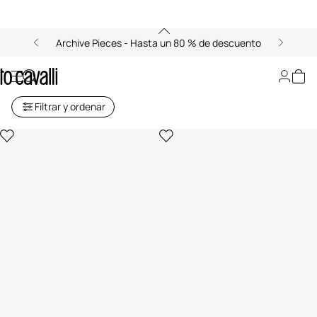
Archive Pieces - Hasta un 80 % de descuento
Novedades
Filtrar y ordenar