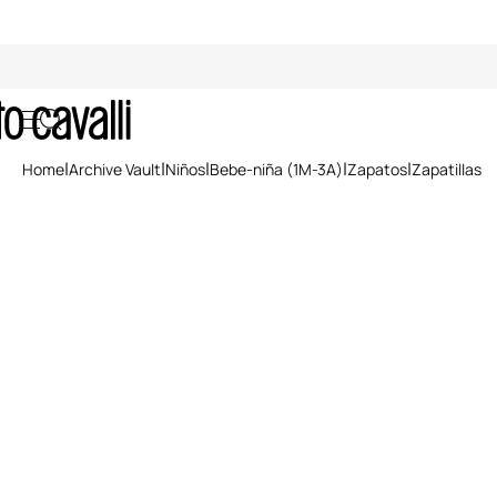
Zapatillas
Home
Archive Vault
Niños
Bebe-niña (1M-3A)
Zapatos
Zapatillas