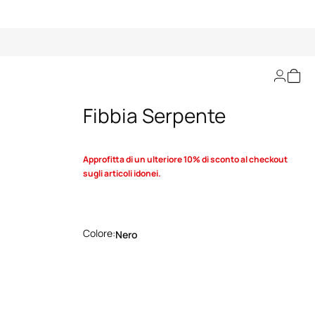
Cintura Sottile Con
Fibbia Serpente
Approfitta di un ulteriore 10% di sconto al checkout
sugli articoli idonei.
Colore:
Nero