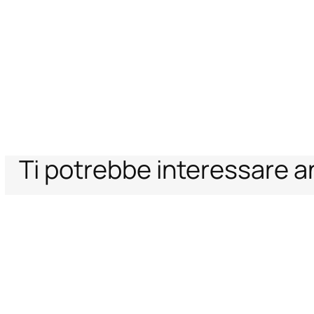
Ti potrebbe interessare 
Home
Archive Vault
Cintura Sottile Con Fibbia Serpente
Supporto
Azienda