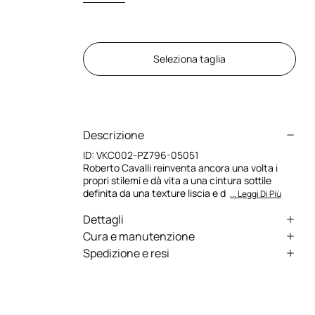
Seleziona taglia
Descrizione
ID:
VKC002-PZ796-05051
Roberto Cavalli reinventa ancora una volta i
propri stilemi e dà vita a una cintura sottile
definita da una texture liscia e d
... Leggi Di Più
Dettagli
Cintura sottile con passante singolo
Cura e manutenzione
Spedizione e resi
Fibbia ovale effetto martellato con serpente
Pelle e Pelliccia:Bos Taurus / Fodera
gioiello
Spediamo in tutto il mondo grazie a corrieri
principale:100% Bos Taurus
specializzati (tranne alcune eccezioni). Alcuni
Logo Roberto Cavalli sul passante
servizi potrebbero non essere disponibili in tutti i
Interno a contrasto
Paesi/regioni.