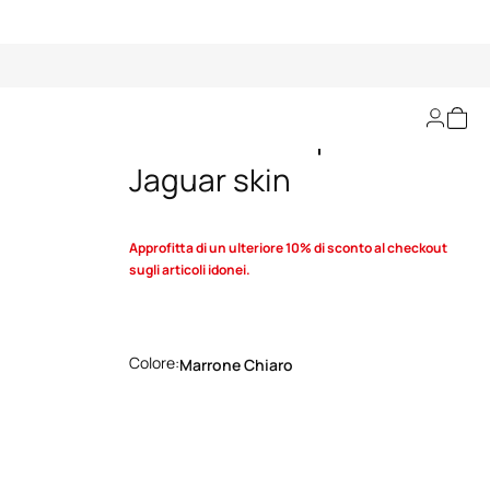
Cintura Stampa
Jaguar skin
Approfitta di un ulteriore 10% di sconto al checkout
sugli articoli idonei.
Colore:
Marrone Chiaro