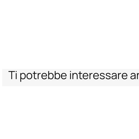
Ti potrebbe interessare 
Home
Archive Vault
Donna
Accessori
Cintura Stampa Jaguar skin
Supporto
Azienda