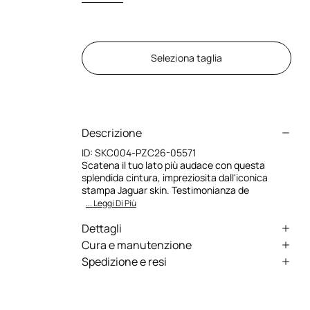
Seleziona taglia
Descrizione
ID:
SKC004-PZC26-05571
Scatena il tuo lato più audace con questa
splendida cintura, impreziosita dall'iconica
stampa Jaguar skin. Testimonianza de
... Leggi Di Più
Dettagli
Stampa Jaguar skin
Cura e manutenzione
Spedizione e resi
Fibbia Monogram RC
Pelle e Pelliccia:Bos Taurus / Fodera
Spediamo in tutto il mondo grazie a corrieri
principale:100% Bos Taurus
Realizzato in pregiato pelo di vitello su base
specializzati (tranne alcune eccezioni). Alcuni
in pelle di Bos Taurus
servizi potrebbero non essere disponibili in tutti i
Chiusura regolabile con fibbia