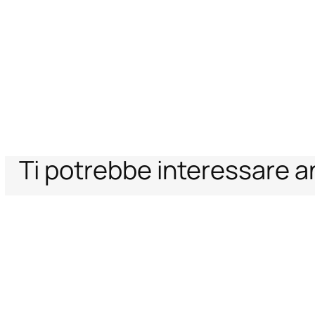
Ti potrebbe interessare 
Home
Donna
Abbigliamento
Abiti
Abito Mini Stampa Ray of Paradi
Supporto
Azienda